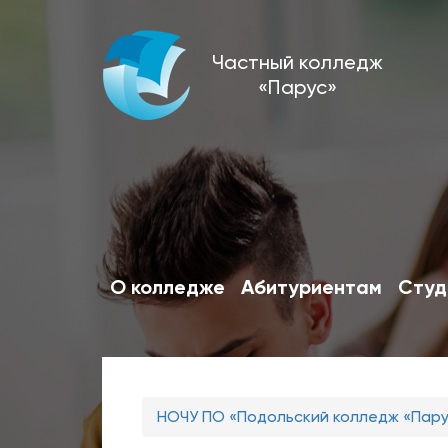
Перейти
Частный колледж
к
«Парус»
основному
содержанию
О колледже
Абитуриентам
Студ
Вы
НОЧУ ПО «Подольский колледж «Пар
здесь