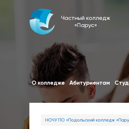
Перейти
Частный колледж
к
«Парус»
основному
содержанию
О колледже
Абитуриентам
Студ
Вы
НОЧУ ПО «Подольский колледж «Пар
здесь