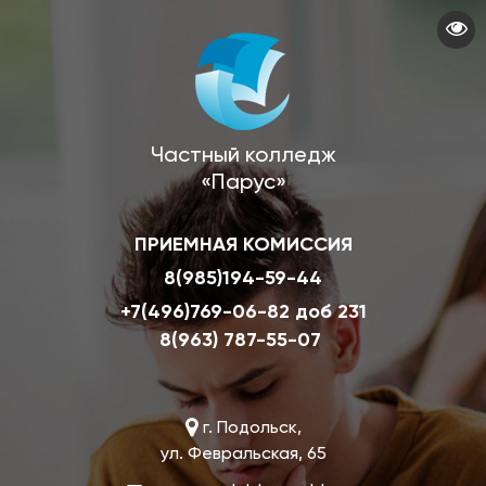
Перейти
к
основному
содержанию
Частный колледж
«Парус»
ПРИЕМНАЯ КОМИССИЯ
8(985)194-59-44
+7(496)769-06-82 доб 231
8(963) 787-55-07
г. Подольск,
ул. Февральская, 65