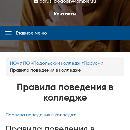
parus_podolsk@rambler.ru
Контакты
Главное меню
Главное
меню
Вы
НОЧУ ПО «Подольский колледж «Парус»
/
здесь
Правила поведения в колледже
Правила поведения в
колледже
Правила поведения в колледже
Правила поведения в