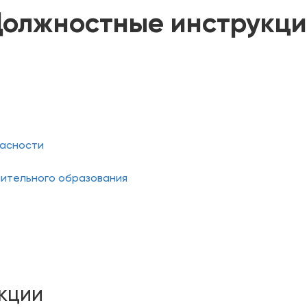
олжностные инструкц
пасности
ительного образования
кции