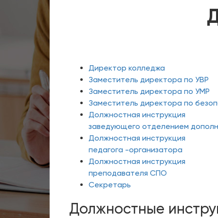
Д
Директор колледжа
Заместитель директора по УВР
Заместитель директора по УМР
Заместитель директора по безо
Должностная инструкция
заведующего отделением дополн
Должностная инструкция
педагога -организатора
Должностная инструкция
преподавателя СПО
Секретарь
Должностные инстру