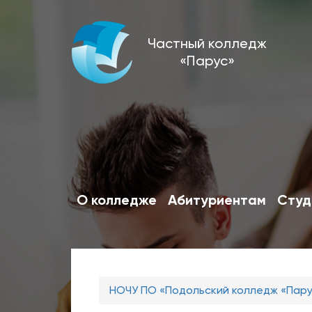
Перейти
Частный колледж
к
«Парус»
основному
содержанию
О колледже
Абитуриентам
Студ
Вы
НОЧУ ПО «Подольский колледж «Пар
здесь