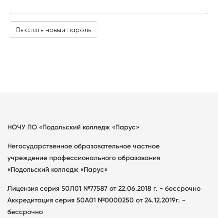
и
в
Выслать новый пароль
н
а
я
в
к
л
а
д
к
НОЧУ ПО «Подольский колледж «Парус»
а
)
Негосударственное образовательное частное
учреждение профессионального образования
«Подольский колледж «Парус»
Лицензия серия 50Л01 №77587 от 22.06.2018 г. - бессрочно
Аккредитация серия 50А01 №0000250 от 24.12.2019г. -
бессрочно