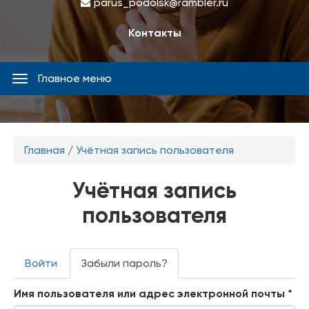
parus_podolsk@rambler.ru
Контакты
Главное меню
Главное
меню
Вы
Главная
/
Учётная запись пользователя
здесь
Учётная запись
пользователя
Главные
Войти
Забыли пароль?
(
вкладки
а
Имя пользователя или адрес электронной почты
к
*
т