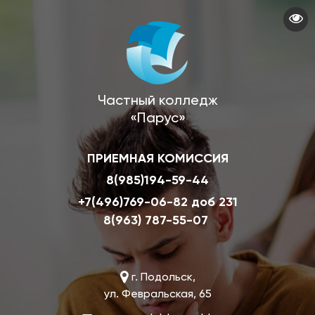
Перейти
к
основному
содержанию
Частный колледж
«Парус»
ПРИЕМНАЯ КОМИССИЯ
8(985)194-59-44
+7(496)769-06-82 доб 231
8(963) 787-55-07
г. Подольск,
ул. Февральская, 65