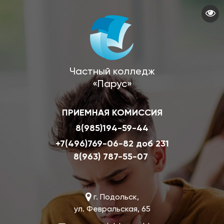
Перейти
к
основному
содержанию
Частный колледж
«Парус»
ПРИЕМНАЯ КОМИССИЯ
8(985)194-59-44
+7(496)769-06-82 доб 231
8(963) 787-55-07
г. Подольск,
ул. Февральская, 65