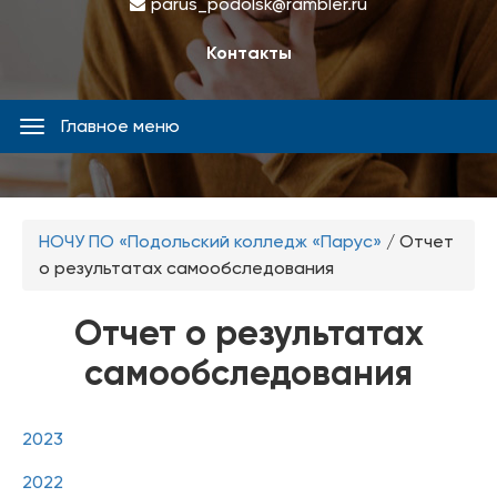
parus_podolsk@rambler.ru
Контакты
Главное меню
Главное
меню
Вы
НОЧУ ПО «Подольский колледж «Парус»
/
Отчет
здесь
о результатах самообследования
Отчет о результатах
самообследования
2023
2022