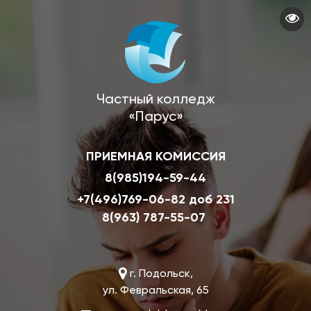
Перейти
к
основному
содержанию
Частный колледж
«Парус»
ПРИЕМНАЯ КОМИССИЯ
8(985)194-59-44
+7(496)769-06-82 доб 231
8(963) 787-55-07
г. Подольск,
ул. Февральская, 65