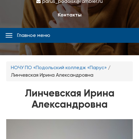
parus_podolsk@rambler.ru
Контакты
Главное меню
Главное
меню
Вы
НОЧУ ПО «Подольский колледж «Парус»
/
здесь
Линчевская Ирина Александровна
Линчевская Ирина
Александровна