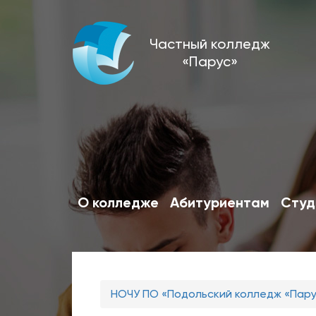
Перейти
Частный колледж
к
«Парус»
основному
содержанию
О колледже
Абитуриентам
Студ
Вы
НОЧУ ПО «Подольский колледж «Пар
здесь