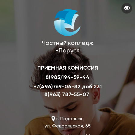
Перейти
к
основному
содержанию
Частный колледж
«Парус»
ПРИЕМНАЯ КОМИССИЯ
8(985)194-59-44
+7(496)769-06-82 доб 231
8(963) 787-55-07
г. Подольск,
ул. Февральская, 65