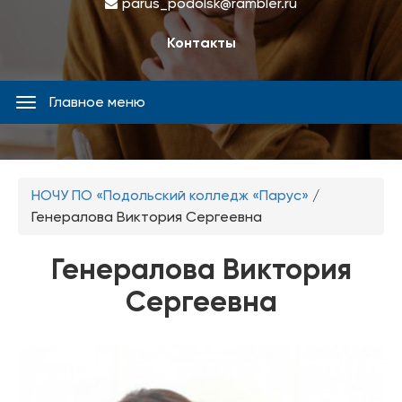
parus_podolsk@rambler.ru
Контакты
Главное меню
Главное
меню
Вы
НОЧУ ПО «Подольский колледж «Парус»
/
здесь
Генералова Виктория Сергеевна
Генералова Виктория
Сергеевна