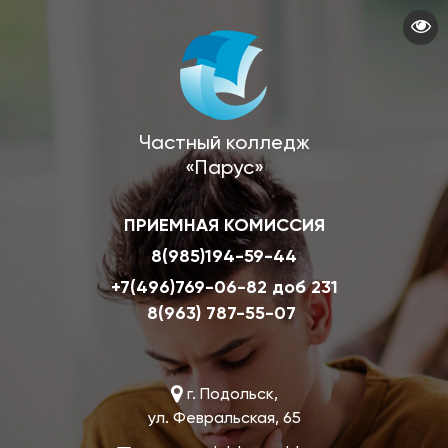
Перейти
к
основному
содержанию
Частный колледж
«Парус»
ПРИЕМНАЯ КОМИССИЯ
8(985)194-59-44
+7(496)769-06-82 доб 231
8(963) 787-55-07
г. Подольск,
ул. Февральская, 65