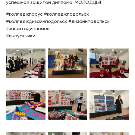
успешной защитой диплома! МОЛОДЦЫ!
#колледжпарус #колледжподольск
#колледждизайнподольск #дизайнподольск
#защитадипломов
#выпускники