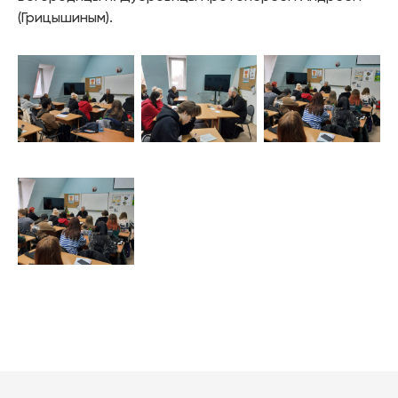
(Грицышиным).