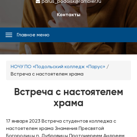
parus_podolsk@rambler.ru
Контакты
Главное меню
Главное
меню
Вы
НОЧУ ПО «Подольский колледж «Парус»
/
здесь
Встреча с настоятелем храма
Встреча с настоятелем
храма
17 января 2023 Встреча студентов колледжа с
настоятелем храма Знамения Пресвятой
Богородицы п. Дубровицы Протоиереем Андреем