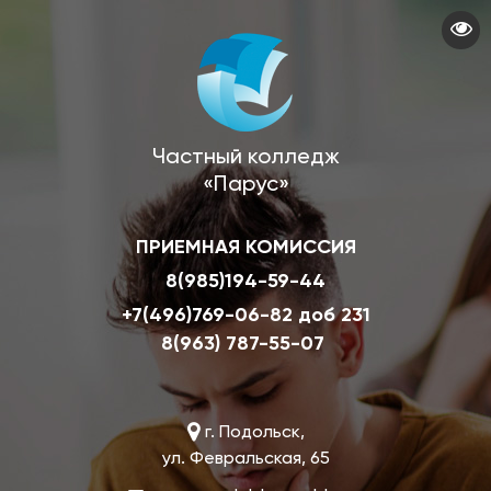
Перейти
к
основному
содержанию
Частный колледж
«Парус»
ПРИЕМНАЯ КОМИССИЯ
8(985)194-59-44
+7(496)769-06-82 доб 231
8(963) 787-55-07
г. Подольск,
ул. Февральская, 65