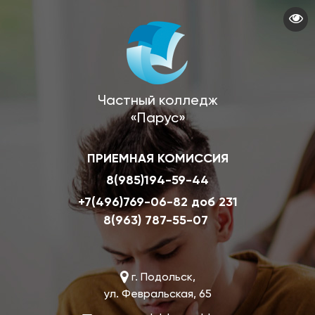
Перейти
к
основному
содержанию
Частный колледж
«Парус»
ПРИЕМНАЯ КОМИССИЯ
8(985)194-59-44
+7(496)769-06-82 доб 231
8(963) 787-55-07
г. Подольск,
ул. Февральская, 65