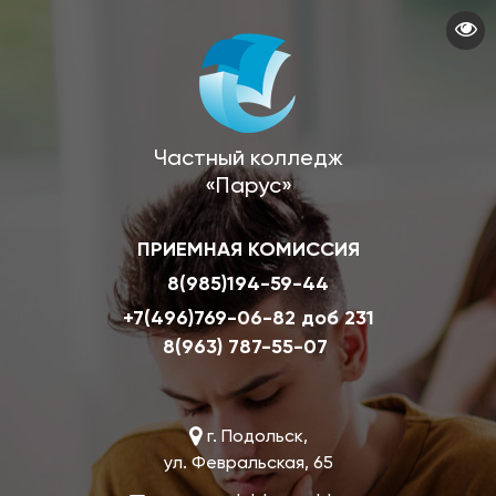
Перейти
к
основному
содержанию
Частный колледж
«Парус»
ПРИЕМНАЯ КОМИССИЯ
8(985)194-59-44
+7(496)769-06-82 доб 231
8(963) 787-55-07
г. Подольск,
ул. Февральская, 65