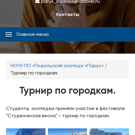
parus_podolsk@rambler.ru
Контакты
Главное меню
Главное
меню
Вы
НОЧУ ПО «Подольский колледж «Парус»
/
здесь
Турнир по городкам.
Турнир по городкам.
Студенты колледжа приняли участие в фестивале
"Студенческая весна" - турнир по городкам.