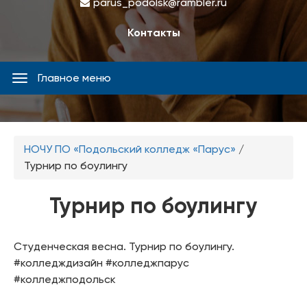
parus_podolsk@rambler.ru
Контакты
Главное меню
Главное
меню
Вы
НОЧУ ПО «Подольский колледж «Парус»
/
здесь
Турнир по боулингу
Турнир по боулингу
Студенческая весна. Турнир по боулингу.
#колледждизайн #колледжпарус
#колледжподольск