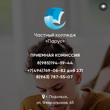
Перейти
к
основному
содержанию
Частный колледж
«Парус»
ПРИЕМНАЯ КОМИССИЯ
8(985)194-59-44
+7(496)769-06-82 доб 231
8(963) 787-55-07
г. Подольск,
ул. Февральская, 65