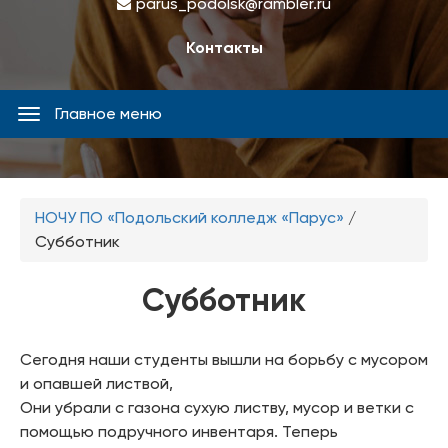
parus_podolsk@rambler.ru
Контакты
Главное меню
Главное
меню
Вы
НОЧУ ПО «Подольский колледж «Парус»
/
здесь
Субботник
Субботник
Сегодня наши студенты вышли на борьбу с мусором
и опавшей листвой,
Они убрали с газона сухую листву, мусор и ветки с
помощью подручного инвентаря. Теперь