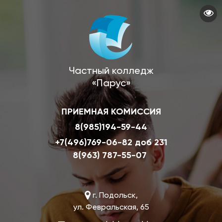
Перейти
к
основному
содержанию
Частный колледж
«Парус»
ПРИЕМНАЯ КОМИССИЯ
8(985)194-59-44
+7(496)769-06-82 доб 231
8(963) 787-55-07
г. Подольск,
ул. Февральская, 65