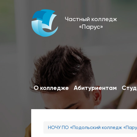
Перейти
Частный колледж
к
«Парус»
основному
содержанию
О колледже
Абитуриентам
Студ
Вы
НОЧУ ПО «Подольский колледж «Пар
здесь