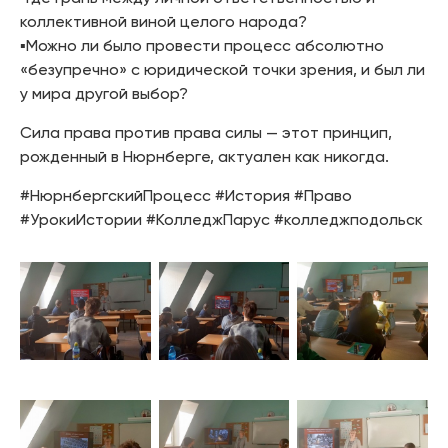
коллективной виной целого народа?
▪️Можно ли было провести процесс абсолютно
«безупречно» с юридической точки зрения, и был ли
у мира другой выбор?
Сила права против права силы — этот принцип,
рожденный в Нюрнберге, актуален как никогда.
#НюрнбергскийПроцесс #История #Право
#УрокиИстории #КолледжПарус #колледжподольск