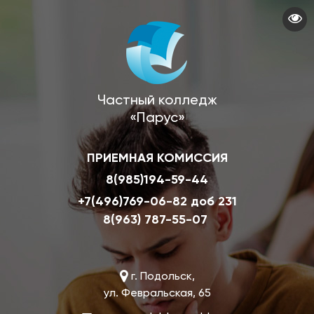
Перейти
к
основному
содержанию
Частный колледж
«Парус»
ПРИЕМНАЯ КОМИССИЯ
8(985)194-59-44
+7(496)769-06-82 доб 231
8(963) 787-55-07
г. Подольск,
ул. Февральская, 65