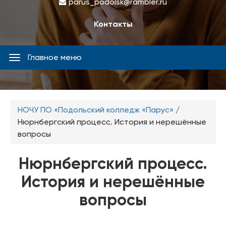
parus_podolsk@rambler.ru
Контакты
Главное меню
Главное
меню
Вы
НОЧУ ПО «Подольский колледж «Парус»
/
здесь
Нюрнбергский процесс. История и нерешённые
вопросы
Нюрнбергский процесс.
История и нерешённые
вопросы