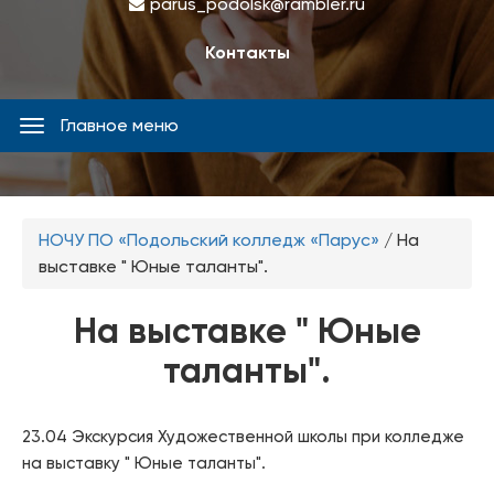
parus_podolsk@rambler.ru
Контакты
Главное меню
Главное
меню
Вы
НОЧУ ПО «Подольский колледж «Парус»
/
На
здесь
выставке " Юные таланты".
На выставке " Юные
таланты".
23.04 Экскурсия Художественной школы при колледже
на выставку " Юные таланты".