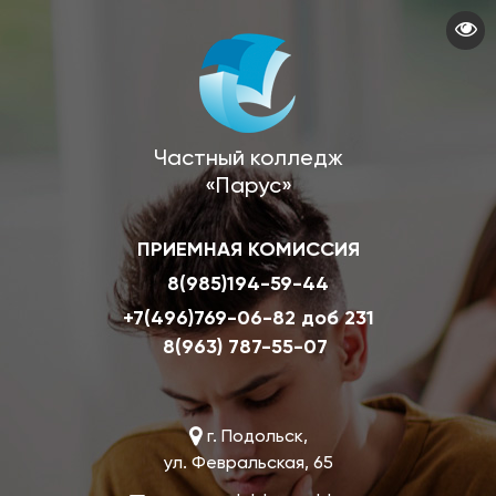
Перейти
к
основному
содержанию
Частный колледж
«Парус»
ПРИЕМНАЯ КОМИССИЯ
8(985)194-59-44
+7(496)769-06-82 доб 231
8(963) 787-55-07
г. Подольск,
ул. Февральская, 65