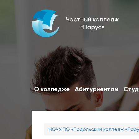
Перейти
Частный колледж
к
«Парус»
основному
содержанию
О колледже
Абитуриентам
Студ
Вы
НОЧУ ПО «Подольский колледж «Пар
здесь