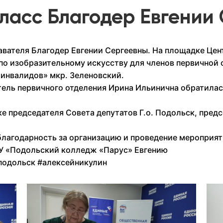
ласс Благодер Евгении
вателя Благодер Евгении Сергеевны. На площадке Цен
по изобразительному искусству для членов первичной
инвалидов» мкр. Зеленовский.
тель первичного отделения
Ирина Ильинична обратилас
е председателя Совета депутатов Г.о. Подольск, пред
лагодарность за организацию и проведение мероприят
У «Подольский колледж «Парус» Евгению
подольск
#алексейникулин