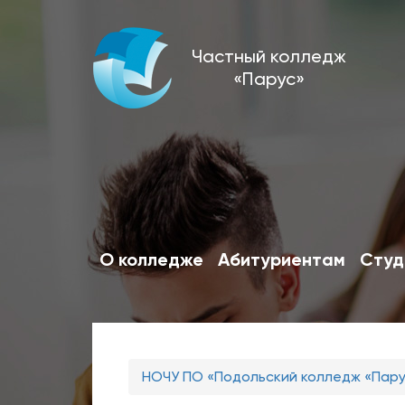
Перейти
Частный колледж
к
«Парус»
основному
содержанию
О колледже
Абитуриентам
Студ
Вы
НОЧУ ПО «Подольский колледж «Пар
здесь