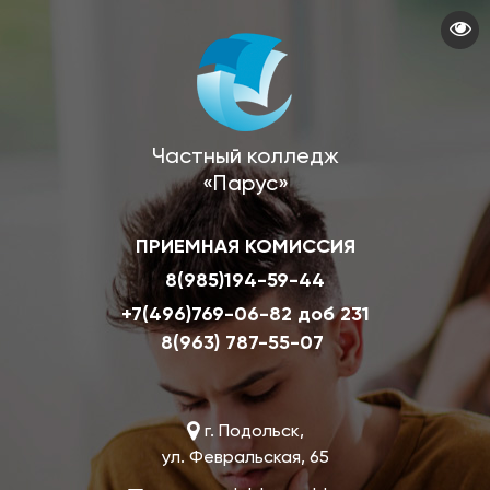
Перейти
к
основному
содержанию
Частный колледж
«Парус»
ПРИЕМНАЯ КОМИССИЯ
8(985)194-59-44
+7(496)769-06-82 доб 231
8(963) 787-55-07
г. Подольск,
ул. Февральская, 65