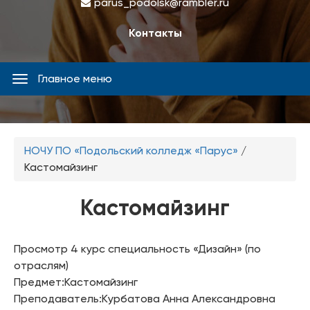
parus_podolsk@rambler.ru
Контакты
Главное меню
Главное
меню
Вы
НОЧУ ПО «Подольский колледж «Парус»
/
здесь
Кастомайзинг
Кастомайзинг
Просмотр 4 курс специальность «Дизайн» (по
отраслям)
Предмет:Кастомайзинг
Преподаватель:Курбатова Анна Александровна