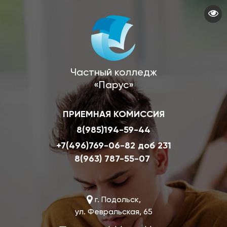
Перейти
к
основному
содержанию
Частный колледж
«Парус»
ПРИЕМНАЯ КОМИССИЯ
8(985)194-59-44
+7(496)769-06-82 доб 231
8(963) 787-55-07
г. Подольск,
ул. Февральская, 65