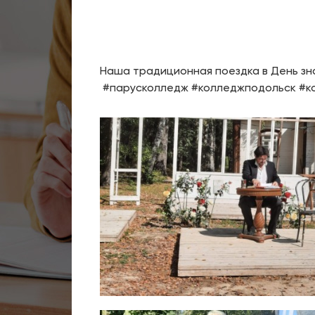
Наша традиционная поездка в День зна
#парусколледж #колледжподольск #к