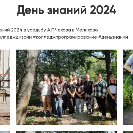
День знаний 2024
ний 2024 в усадьбу А.П.Чехова в Мелихово
олледждизайн #колледжпрограмирование #деньзнаний