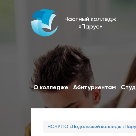
Перейти
Частный колледж
к
«Парус»
основному
содержанию
О колледже
Абитуриентам
Студ
Вы
НОЧУ ПО «Подольский колледж «Пар
здесь