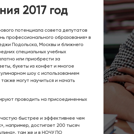
ия 2017 год
дрового потенциала совета депутатов
ень профессионального образования» в
еджи Подольска, Москвы и ближнего
редних специальных учебных
платно или приобрести за
веты, букеты из конфет и многое
кулинарном шоу с использованием
также могут научиться и начать
нируют проводить на присоединенных
зачастую быстрее и эффективнее чем
к», например, достигает 200 тысяч
лина», там же и в НОЧУ ПО