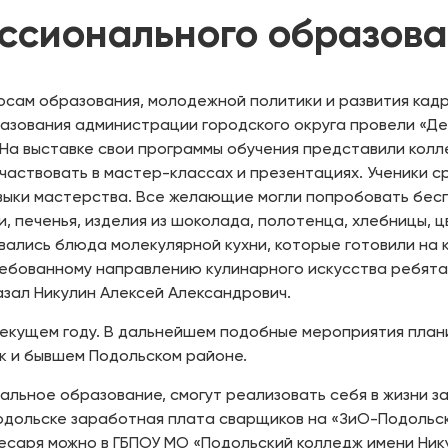
ссионального образован
просам образования, молодежной политики и развития ка
азования администрации городского округа провели «Д
 На выставке свои программы обучения представили колл
частвовать в мастер-классах и презентациях. Ученики с
навыки мастерства. Все желающие могли попробовать бес
, печенья, изделия из шоколада, полотенца, хлебницы, ц
вались блюда молекулярной кухни, которые готовили на 
ребованному направлению кулинарного искусства ребята 
азал Никулин Алексей Александрович.
в текущем году. В дальнейшем подобные мероприятия пла
ск и бывшем Подольском районе.
альное образование, смогут реализовать себя в жизни 
в Подольске заработная плата сварщиков на «ЗиО-Подольс
есаря можно в ГБПОУ МО «Подольский колледж имени Нику