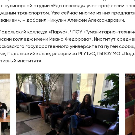
 в кулинарной студии «Еда повсюду» учат профессии по
здушным транспортом. Уже сейчас многие из них предла
иванием», – добавил Никулин Алексей Александрович.
Подольский колледж «Парус», ЧПОУ «Гуманитарно-технич
еский колледж имени Ивана Федорова», Институт средн
осковского государственного университета путей сообщ
», Подольский колледж сервиса РГУТиС, ГБПОУ МО «Подол
тивный институт».