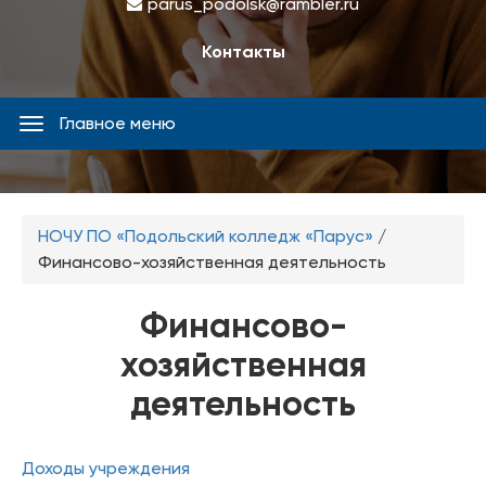
parus_podolsk@rambler.ru
Контакты
Главное меню
Главное
меню
Вы
НОЧУ ПО «Подольский колледж «Парус»
/
здесь
Финансово-хозяйственная деятельность
Финансово-
хозяйственная
деятельность
Доходы учреждения