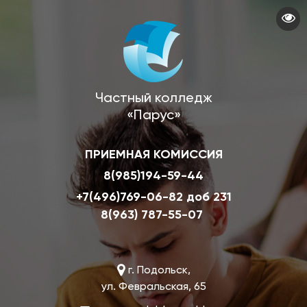
Перейти
к
основному
содержанию
Частный колледж
«Парус»
ПРИЕМНАЯ КОМИССИЯ
8(985)194-59-44
+7(496)769-06-82 доб 231
8(963) 787-55-07
г. Подольск,
ул. Февральская, 65