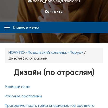
parus_podolsk@rambler.ru
Контакты
Главное меню
Главное
меню
Вы
НОЧУ ПО «Подольский колледж «Парус»
/
здесь
Дизайн (по отраслям)
Дизайн (по отраслям)
Учебный план
Рабочие программы
Программа подготовки специалистов среднего