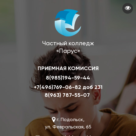
Перейти
к
основному
содержанию
Частный колледж
«Парус»
ПРИЕМНАЯ КОМИССИЯ
8(985)194-59-44
+7(496)769-06-82 доб 231
8(963) 787-55-07
г. Подольск,
ул. Февральская, 65